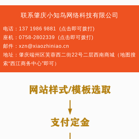
联系肇庆小知鸟网络科技有限公司
电话：
137 1986 9881
(点击即可拨打)
座机：
0758-2802339
(点击即可拨打)
邮件：xzn@xiaozhiniao.cn
地址：肇庆端州区芙蓉西二街22号二层西南商城（地图搜
索“西江商务中心”即可）